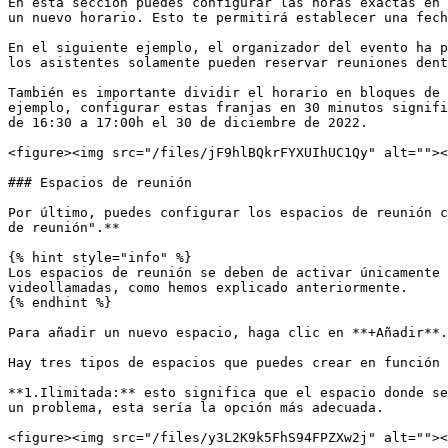
En esta sección puedes configurar las horas exactas en 
un nuevo horario. Esto te permitirá establecer una fech
En el siguiente ejemplo, el organizador del evento ha p
los asistentes solamente pueden reservar reuniones dent
También es importante dividir el horario en bloques de 
ejemplo, configurar estas franjas en 30 minutos signifi
de 16:30 a 17:00h el 30 de diciembre de 2022.

<figure><img src="/files/jF9hlBQkrFYXUIhUC1Qy" alt=""><
### Espacios de reunión

Por último, puedes configurar los espacios de reunión c
de reunión".**

{% hint style="info" %}

Los espacios de reunión se deben de activar únicamente 
videollamadas, como hemos explicado anteriormente.

{% endhint %}

Para añadir un nuevo espacio, haga clic en **+Añadir**.

Hay tres tipos de espacios que puedes crear en función 
**1.Ilimitada:** esto significa que el espacio donde se
un problema, esta sería la opción más adecuada.

<figure><img src="/files/y3L2K9k5FhS94FPZXw2j" alt=""><