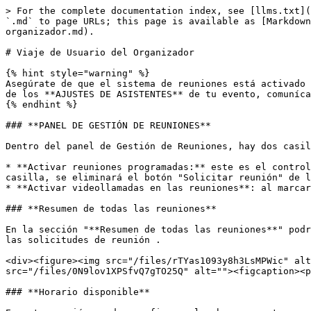
> For the complete documentation index, see [llms.txt](
`.md` to page URLs; this page is available as [Markdown
organizador.md).

# Viaje de Usuario del Organizador

{% hint style="warning" %}

Asegúrate de que el sistema de reuniones está activado 
de los **AJUSTES DE ASISTENTES** de tu evento, comuníca
{% endhint %}

### **PANEL DE GESTIÓN DE REUNIONES**

Dentro del panel de Gestión de Reuniones, hay dos casil
* **Activar reuniones programadas:** este es el control
casilla, se eliminará el botón "Solicitar reunión" de l
* **Activar videollamadas en las reuniones**: al marcar
### **Resumen de todas las reuniones**

En la sección "**Resumen de todas las reuniones**" podr
las solicitudes de reunión .

<div><figure><img src="/files/rTYas1093y8h3LsMPWic" alt
src="/files/0N9lov1XPSfvQ7gTO25Q" alt=""><figcaption><p
### **Horario disponible**
