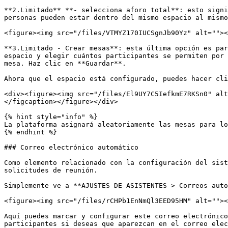
**2.Limitado** **- selecciona aforo total**: esto signi
personas pueden estar dentro del mismo espacio al mismo
<figure><img src="/files/VTMYZ170IUCSgnJb90Yz" alt=""><
**3.Limitado - Crear mesas**: esta última opción es par
espacio y elegir cuántos participantes se permiten por 
mesa. Haz clic en **Guardar**.

Ahora que el espacio está configurado, puedes hacer cli
<div><figure><img src="/files/El9UY7C5IefkmE7RKSn0" alt
</figcaption></figure></div>

{% hint style="info" %}

La plataforma asignará aleatoriamente las mesas para lo
{% endhint %}

### Correo electrónico automático

Como elemento relacionado con la configuración del sist
solicitudes de reunión.

Simplemente ve a **AJUSTES DE ASISTENTES > Correos auto
<figure><img src="/files/rCHPb1EnNmQl3EED95HM" alt=""><
Aquí puedes marcar y configurar este correo electrónico
participantes si deseas que aparezcan en el correo elec