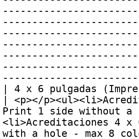
-----------------------
-----------------------
-----------------------
-----------------------
-----------------------
-----------------------
-----------------------
| 4 x 6 pulgadas (Impresión a una o dos ca
| <p></p><ul><li>Acredi
Print 1 side without a 
<li>Acreditaciones 4 x 
with a hole - max 8 col