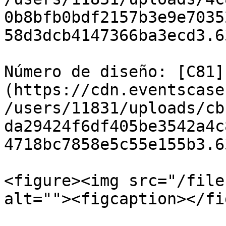
0b8bfb0bdf2157b3e9e7035
58d3dcb4147366ba3ecd3.6
Número de diseño: [C81]
(https://cdn.eventscase
/users/11831/uploads/cb
da29424f6df405be3542a4c
4718bc7858e5c55e155b3.6
<figure><img src="/file
alt=""><figcaption></fi