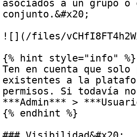
asociados a un grupo o 
conjunto.&#x20;

![](/files/vCHfI8FT4h2W
{% hint style="info" %}

Ten en cuenta que solo 
existentes a la platafo
permisos. Si todavía no
***Admin*** > ***Usuari
{% endhint %}

### Visibilidad&#x20;
