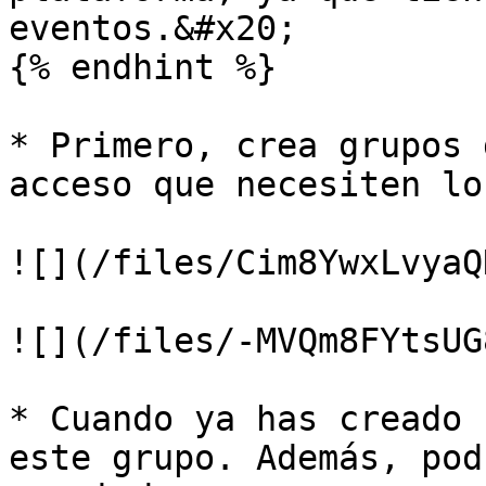
eventos.&#x20;

{% endhint %}

* Primero, crea grupos 
acceso que necesiten lo
![](/files/Cim8YwxLvyaQ
![](/files/-MVQm8FYtsUG
* Cuando ya has creado 
este grupo. Además, pod