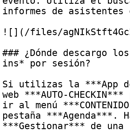
evento. Utiliza el busc
informes de asistentes 
![](/files/agNIkStft4Gc
### ¿Dónde descargo los
ins* por sesión?

Si utilizas la ***App d
web ***AUTO-CHECKIN*** 
ir al menú ***CONTENIDO
pestaña ***Agenda***. H
***Gestionar*** de una 