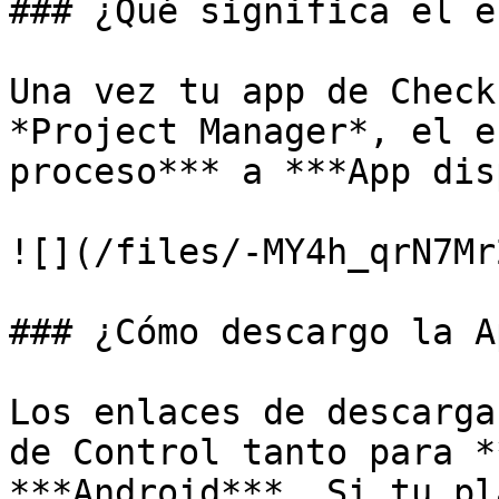
### ¿Qué significa el e
Una vez tu app de Check
*Project Manager*, el e
proceso*** a ***App dis
![](/files/-MY4h_qrN7Mr
### ¿Cómo descargo la A
Los enlaces de descarga
de Control tanto para *
***Android***. Si tu pl