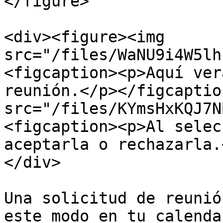
</figure>

<div><figure><img 
src="/files/WaNU9i4W5lh
<figcaption><p>Aquí ver
reunión.</p></figcaptio
src="/files/KYmsHxKQJ7N
<figcaption><p>Al selec
aceptarla o rechazarla.
</div>

Una solicitud de reunió
este modo en tu calendar